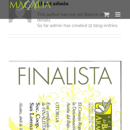
Skip
About
admin
to
content
This author has not yet filled in any
details.
So far admin has created 12 blog entries.