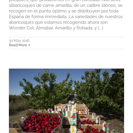
albaricoques de carne amarilla, de un calibre idóneo, se
recogen en el punto óptimo y se distribuyen por toda
España de forma immediata. La variedades de nuestros
abaricoques que estamos recogiendo ahora son
Wonder Cot, Almabar, Amarillo y Robada, y [...]
30 May 2016
Read More