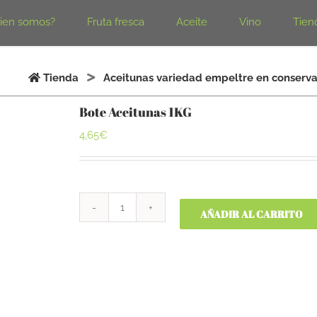
ien somos?
Fruta fresca
Aceite
Vino
Tien
Tienda
Aceitunas variedad empeltre en conserv
Bote Aceitunas 1KG
4,65
€
Bote
AÑADIR AL CARRITO
Aceitunas
1KG
cantidad