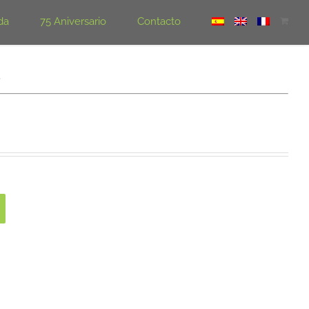
da
75 Aniversario
Contacto
a