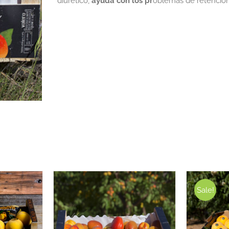
diurético,
ayuda con los pr
oblemas de retención 
Sale!