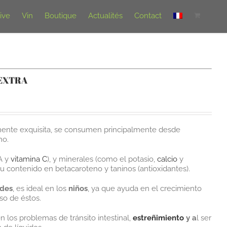
live
Vin
Boutique
Actualités
Contact
 EXTRA
mente exquisita, se consumen principalmente desde
no.
 A y
vitamina C
), y minerales (como el potasio,
calcio
y
 contenido en betacaroteno y taninos (antioxidantes).
ades
, es ideal en los
niños
, ya que ayuda en el crecimiento
oso de éstos.
 los problemas de tránsito intestinal,
estreñimiento
y a
l ser