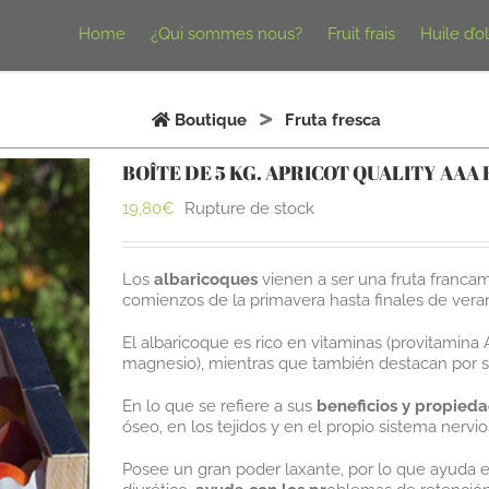
Home
¿Qui sommes nous?
Fruit frais
Huile d’o
Boutique
Fruta fresca
BOÎTE DE 5 KG. APRICOT QUALITY AAA
19,80
€
Rupture de stock
Los
albaricoques
vienen a ser una fruta franca
comienzos de la primavera hasta finales de vera
El albaricoque es rico en vitaminas (provitamina
magnesio), mientras que también destacan por su
En lo que se refiere a sus
beneficios y propied
óseo, en los tejidos y en el propio sistema nervi
Posee un gran poder laxante, por lo que ayuda en