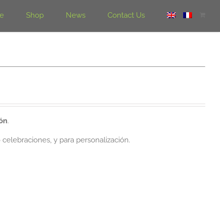
e
Shop
News
Contact Us
ón
.
celebraciones, y para personalización.