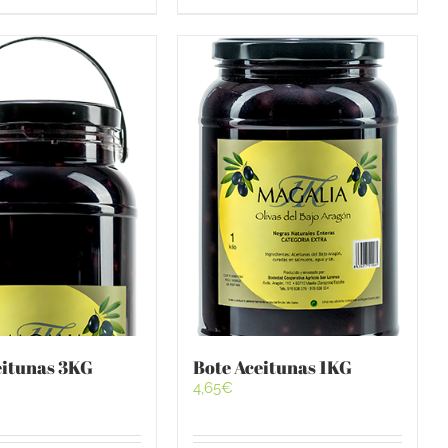
eitunas 3KG
Bote Aceitunas 1KG
4,65
€