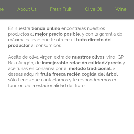
me
About Us
Fresh Fruit
Olive Oil
Wine
En nuestra
tienda online
encontrarás nuestros
productos al
mejor precio posible
, y con la garantia de
máxima calidad que te ofrece el
trato directo del
productor
al consumidor.
Aceite de oliva virgen extra de
nuestros olivos
, vino IGP
Bajo Aragón, de
inmejorable relación calidad/precio
y
aceitunas en conserva por el
método tradicional.
Si
deseas adquirir
fruta fresca recién cogida del árbol
sólo tienes que contactarnos y te responderemos en
función de la estacionalidad del fruto.