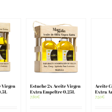
e Virgen
Estuche 2x Aceite Virgen
Aceite 
0,5L
Extra Empeltre 0,25L
Extra A
7,80
€
7,50
€