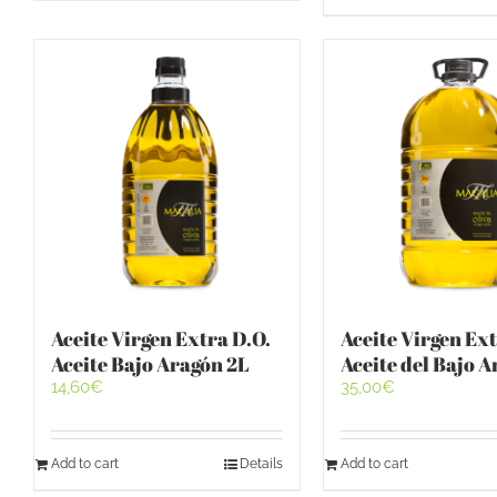
Aceite Virgen Extra D.O.
Aceite Virgen Ext
Aceite Bajo Aragón 2L
Aceite del Bajo 
14,60
€
35,00
€
Add to cart
Details
Add to cart