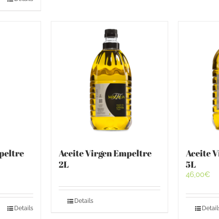
peltre
Aceite Virgen Empeltre
Aceite 
2L
5L
46,00
€
Details
Details
Detail