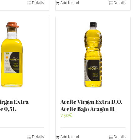
Details
Add to cart
Details
irgen Extra
Aceite Virgen Extra D.O.
e 0,5L
Aceite Bajo Aragón 1L
7,50
€
Details
Add to cart
Details