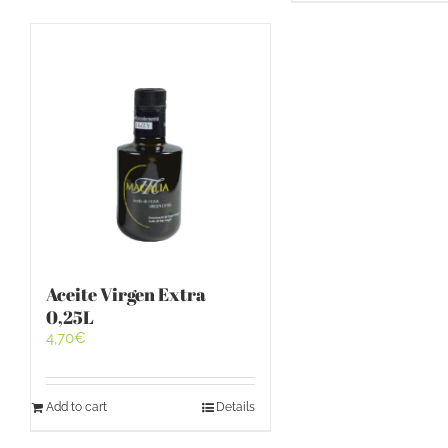
Aceite Virgen Extra
0,25L
4,70
€
Add to cart
Details