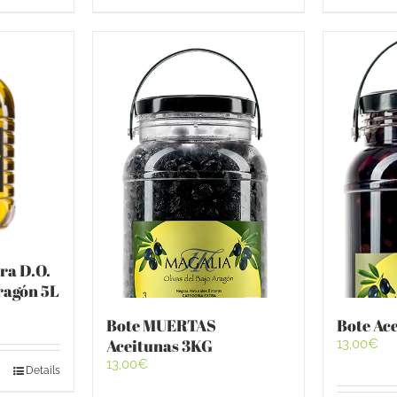
ra D.O.
Aragón 5L
Bote MUERTAS
Bote Ac
Aceitunas 3KG
13,00
€
13,00
€
Details