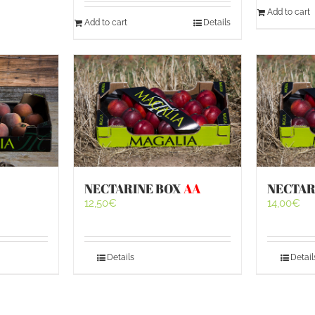
Add to cart
Add to cart
Details
NECTARINE BOX
AA
NECTAR
12,50
€
14,00
€
Details
Detail