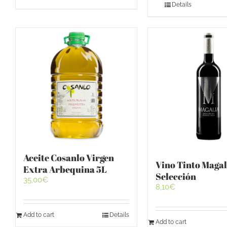
Details
Aceite Cosanlo Virgen
Vino Tinto Magal
Extra Arbequina 5L
Selección
35,00
€
8,10
€
Add to cart
Details
Add to cart