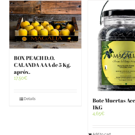
BOX PEACH D.O.
CALANDA AAA de 5 Kg.
apróx.
17,50
€
Bote Muertas Ac
Details
1KG
4,65
€
Add to cart