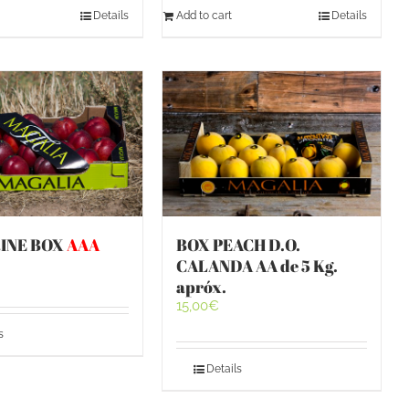
Details
Add to cart
Details
INE BOX
AAA
BOX PEACH D.O.
CALANDA AA de 5 Kg.
apróx.
15,00
€
s
Details