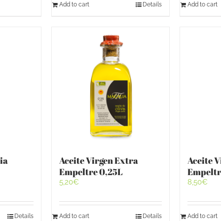
Add to cart
Details
Add to cart
ia
Aceite Virgen Extra
Aceite V
Empeltre 0,25L
Empeltr
5,20
€
8,50
€
Details
Add to cart
Details
Add to cart