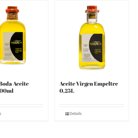
 Boda Aceite
Aceite Virgen Empeltre
100ml
0,25L
s
Details