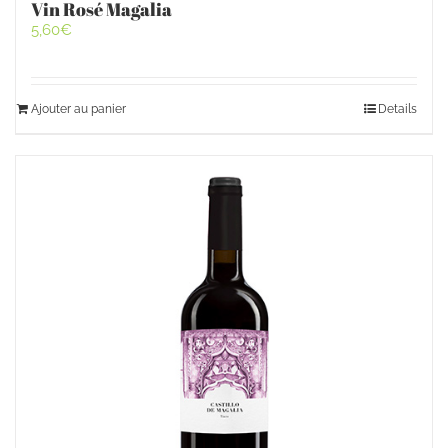
Vin Rosé Magalia
5,60
€
Ajouter au panier
Details